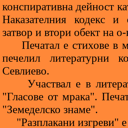
конспиративна дейност като
Наказателния кодекс и
затвор и втори обект на о
Печатал е стихове в ме
печелил литературни 
Севлиево.
Участвал е в литерату
"Гласове от мрака". Печа
"Земеделско знаме".
"Разплакани изгреви" е 