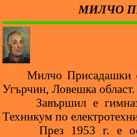
МИЛЧО 
Милчо Присадашки е ро
Угърчин, Ловешка област.
Завършил е гимназия 
Техникум по електротехни
През 1953 г. е осъд